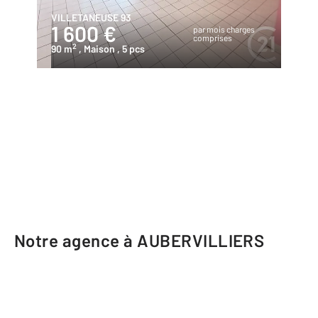
VILLETANEUSE 93
1 600 €
par mois charges
comprises
2
90 m
, Maison
, 5 pcs
Notre agence à AUBERVILLIERS