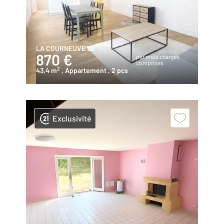
LA COURNEUVE 93
870 €
par mois charges
comprises
2
43,4 m
, Appartement
, 2 pcs
Exclusivité