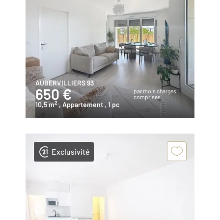
AUBERVILLIERS 93
650 €
par mois charges
comprises
2
10,5 m
, Appartement
, 1 pc
Exclusivité