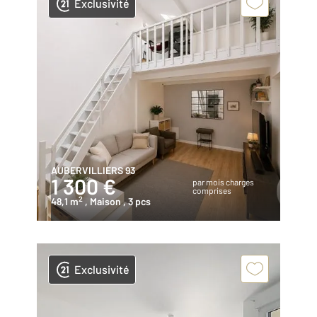
Exclusivité
AUBERVILLIERS 93
1 300 €
par mois charges
comprises
2
48,1 m
, Maison
, 3 pcs
Exclusivité