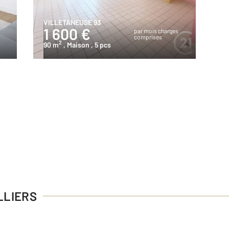
VILLETANEUSE 93
1 600 €
s
par mois charges
comprises
2
90 m
, Maison
, 5 pcs
LLIERS