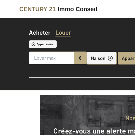
CENTURY 21
Immo Conseil
Acheter
Louer
Appartement
€
Maison
Appar
No
Créez-vous une alerte mail pour être averti quand une annonce est en ligne et consultez la