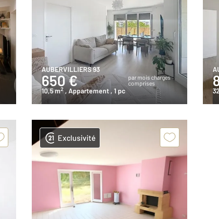
AUBERVILLIERS 93
A
650 €
s
par mois charges
comprises
2
10,5 m
, Appartement
, 1 pc
3
Exclusivité