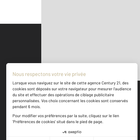
Parlons de vous, parlons biens
500 m
©
Mappy
Votre agence est notée
Achat
Location
Vente
Gestion
8,3
/
10
8,2/10