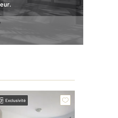
teur.
e
Exclusivité