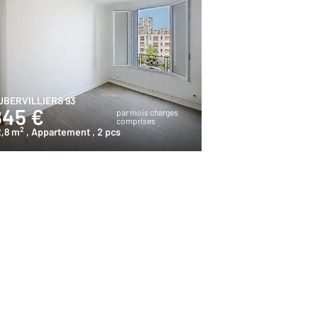
UBERVILLIERS 93
845 €
par mois charges
comprises
2
2,8 m
, Appartement
, 2 pcs