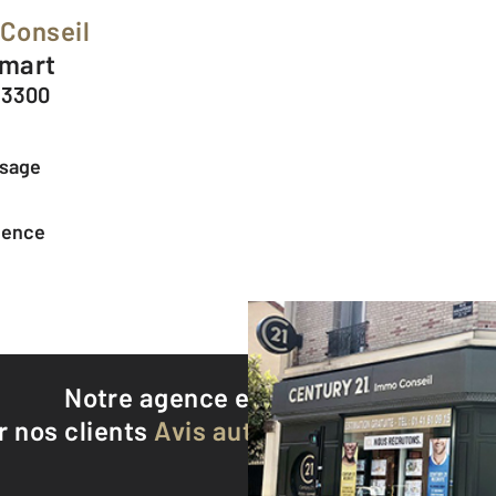
Conseil
omart
93300
ssage
agence
Notre agence est notée
8,3/10
r nos clients
Avis authentifiés par Qualite