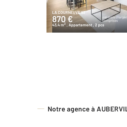
LA COURNEUVE 93
870 €
par mois charge
comprises
2
43,4 m
, Appartement
, 2 pcs
Notre agence à AUBERVI