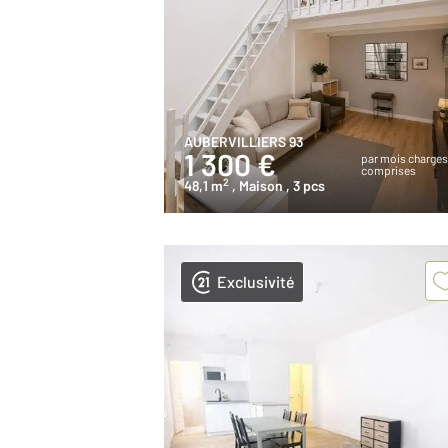
AUBERVILLIERS 93
1 300 €
par mois charge
comprises
2
48,1 m
, Maison
, 3 pcs
Exclusivité