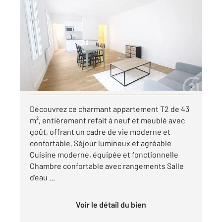
LA COURNEUVE 93
2
43,36 m
, 2 pièces
Ref : 8116
Appartement F2 à louer
870 €
par mois charges comprises
Visiter le site dédié
Découvrez ce charmant appartement T2 de 43
m², entièrement refait à neuf et meublé avec
goût, offrant un cadre de vie moderne et
confortable. Séjour lumineux et agréable
Cuisine moderne, équipée et fonctionnelle
Chambre confortable avec rangements Salle
d'eau ...
Voir le détail du bien