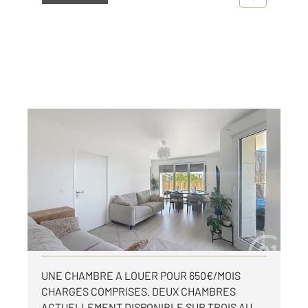
AUBERVILLIERS 93
2
10,48 m
, 1 pièce
Ref : 7921
Appartement F1 à louer
650 €
par mois charges comprises
Visiter le site dédié
UNE CHAMBRE A LOUER POUR 650€/MOIS
CHARGES COMPRISES. DEUX CHAMBRES
ACTUELLEMENT DISPONIBLE SUR TROIS AU