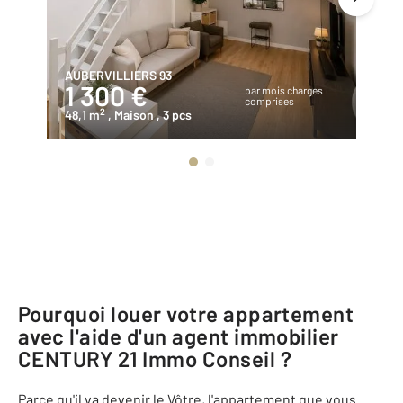
AUBERVILLIERS 93
VI
1 300 €
1
par mois charges
comprises
2
48,1 m
, Maison
, 3 pcs
90
Pourquoi louer votre appartement
avec l'aide d'un agent immobilier
CENTURY 21 Immo Conseil
?
Parce qu'il va devenir le Vôtre, l'appartement que vous