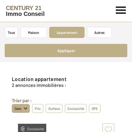
CENTURY 21
Immo Conseil
Tous
Maison
Appartement
Autres
Appliquer
Location appartement
2 annonces immobilières :
Trier par :
Date
Prix
Surface
Exclusivité
DPE
Exclusivité