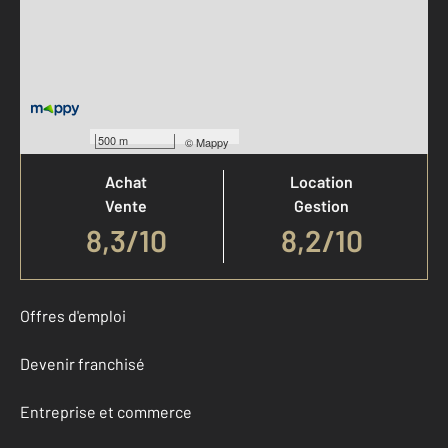
Votre agence est notée
500 m
©
Mappy
Achat
Location
Vente
Gestion
8,3
/
10
8,2/10
Offres d'emploi
Devenir franchisé
Entreprise et commerce