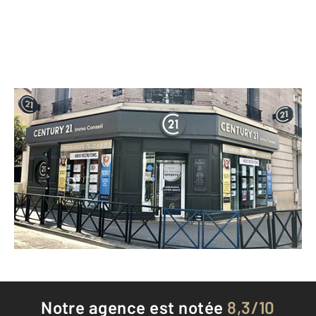
CENTURY 21 Immo Conseil
4 rue Achille Domart
AUBERVILLIERS - 93300
Envoyer un message
Téléphoner à l'agence
Notre agence est notée
8,3/10